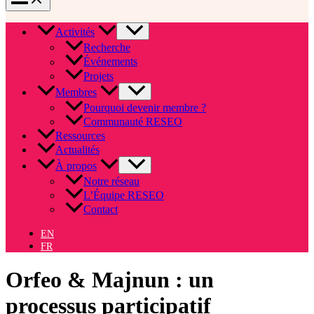
Activités
Recherche
Événements
Projets
Membres
Pourquoi devenir membre ?
Communauté RESEO
Ressources
Actualités
À propos
Notre réseau
L’Équipe RESEO
Contact
EN
FR
Orfeo & Majnun : un
processus participatif