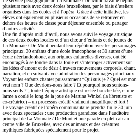
Le service pédagogique de La Monnaie / De Munt travaille depuis
plusieurs mois avec deux écoles bruxelloises, par le biais d’ateliers
organisés dans les écoles et à l’opéra. Grâce à cette initiative, les
élèves ont également eu plusieurs occasions de se retrouver en
dehors des heures de classe pour déjeuner ensemble ou partager
d’autres activités.
Une fin d’après-midi d’avril, nous avons suivi le voyage artistique
de ces deux écoles locales et d’un chœur d’enfants et de jeunes de
La Monnaie / De Munt pendant leur répétition avec les personnages
principaux. 30 enfants d’une école francophone et 30 autres d’une
école néerlandophone, aux origines culturelles diverses, ont été
encouragés à se fondre dans la foule et s’interroger activement sur
les idées d’amour et de désir à travers mouvements corporels, chant,
narration, et en suivant avec admiration les personnages principaux.
Voyant les enfants chanter puissamment “Qui suis-je ? Quel est mon
vrai nom ? Que devrions-nous faire ? Et pourquoi nous sentons-
nous seuls ?”, toute l’équipe artistique est restée bouche bée, et une
larme a coulé le long de la joue de Martina Winkel (la librettiste et
co-créatrice) – un processus créatif vraiment magnifique et fort !
Le voyage créatif de l’opéra communautaire prendra fin le 30 juin
avec deux spectacles : une production grandiose dans l’auditoire
principal de La Monnaie / De Munt et une parade en plein air au
centre-ville de Bruxelles, avec des animaux et des créatures
mythiques fabriquées spécialement pour le projet.