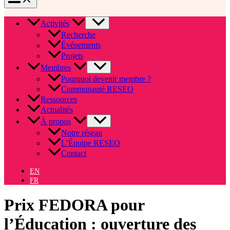
Activités
Recherche
Événements
Projets
Membres
Pourquoi devenir membre ?
Communauté RESEO
Ressources
Actualités
À propos
Notre réseau
L’Équipe RESEO
Contact
EN
FR
Prix FEDORA pour
l’Éducation : ouverture des