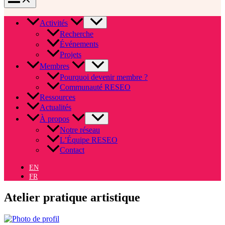
Activités
Recherche
Événements
Projets
Membres
Pourquoi devenir membre ?
Communauté RESEO
Ressources
Actualités
À propos
Notre réseau
L’Équipe RESEO
Contact
EN
FR
Atelier pratique artistique