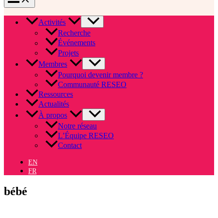
Activités
Recherche
Événements
Projets
Membres
Pourquoi devenir membre ?
Communauté RESEO
Ressources
Actualités
À propos
Notre réseau
L’Équipe RESEO
Contact
EN
FR
bébé