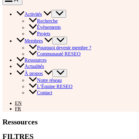
Activités
Recherche
Événements
Projets
Membres
Pourquoi devenir membre ?
Communauté RESEO
Ressources
Actualités
À propos
Notre réseau
L’Équipe RESEO
Contact
EN
FR
Ressources
FILTRES