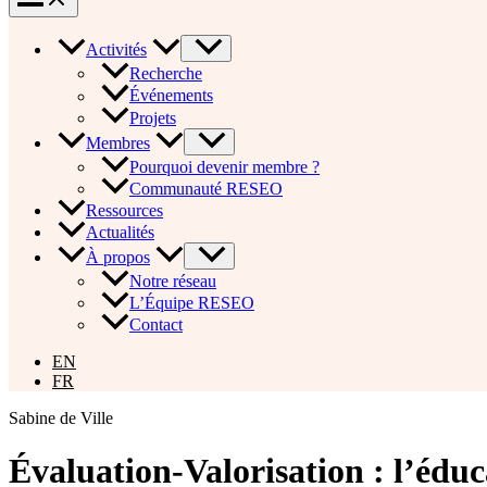
Activités
Recherche
Événements
Projets
Membres
Pourquoi devenir membre ?
Communauté RESEO
Ressources
Actualités
À propos
Notre réseau
L’Équipe RESEO
Contact
EN
FR
Sabine de Ville
Évaluation-Valorisation : l’éduc